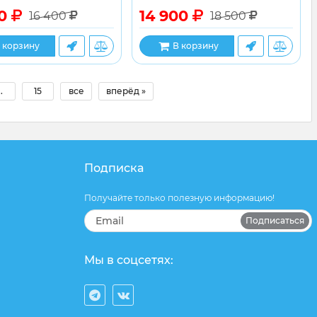
00
14 900
16 400
18 500
 корзину
В корзину
..
15
все
вперёд »
Подписка
Получайте только полезную информацию!
Подписаться
Мы в соцсетях: