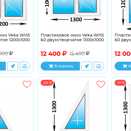
кно Veka WHS
Пластиковое окно Veka WHS
Пласти
тое 1200x1000
60 двухстворчатое 1300x1000
60 двух
12 400
12 0
 100
15 400
В корзину
В
-20 %
-19 %