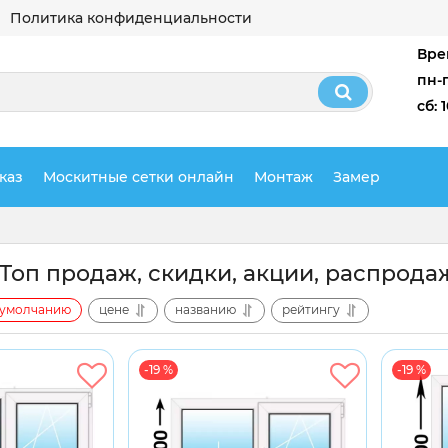
Политика конфиденциальности
Вре
пн-п
сб: 
каз
Москитные сетки онлайн
Монтаж
Замер
Топ продаж, скидки, акции, распрода
умолчанию
цене
названию
рейтингу
-19 %
-19 %