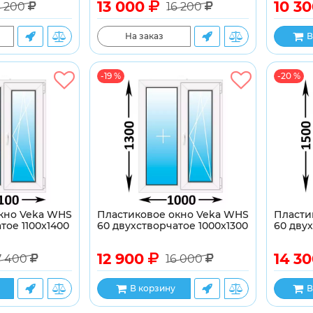
13 000
10 3
6 200
16 200
На заказ
В
-19 %
-20 %
кно Veka WHS
Пластиковое окно Veka WHS
Пласти
тое 1100x1400
60 двухстворчатое 1000x1300
60 двух
12 900
14 3
7 400
16 000
В корзину
В