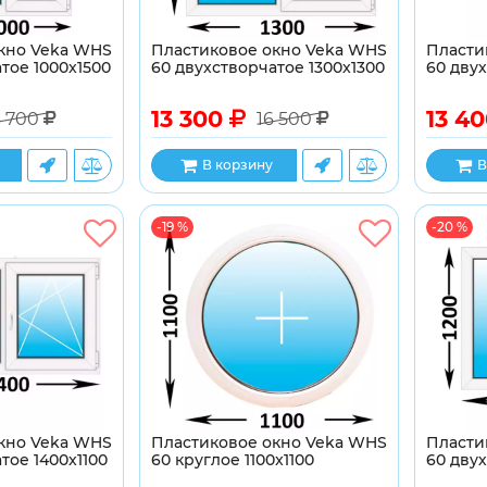
кно Veka WHS
Пластиковое окно Veka WHS
Пласти
тое 1000x1500
60 двухстворчатое 1300x1300
60 дву
13 300
13 4
6 700
16 500
В корзину
В
-19 %
-20 %
кно Veka WHS
Пластиковое окно Veka WHS
Пласти
тое 1400x1100
60 круглое 1100x1100
60 двух