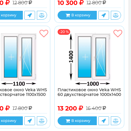
00
10 300
12 800
12 800
 корзину
В корзину
-20 %
ковое окно Veka WHS
Пластиковое окно Veka WHS
створчатое 1100x1500
60 двухстворчатое 1000x1400
00
13 200
17 800
16 400
 корзину
В корзину