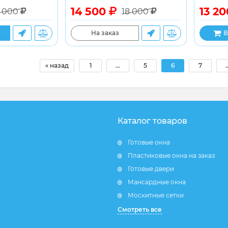
14 500
13 2
7 000
18 000
На заказ
В
« назад
1
...
5
6
7
.
Каталог товаров
Готовые окна
Пластиковые окна на заказ
Готовые двери
Мансардные окна
Москитные сетки
Смотреть все