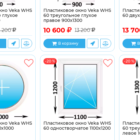
кно Veka WHS
Пластиковое окно Veka WHS
Пласти
 глухое
60 треугольное глухое
60 двух
0
правое 900x1300
10 600
13 7
3 200
13 200
В корзину
В
-20 %
-20 %
кно Veka WHS
Пластиковое окно Veka WHS
Пласти
0x1000
60 одностворчатое 1100x1200
60 тре
левое 1