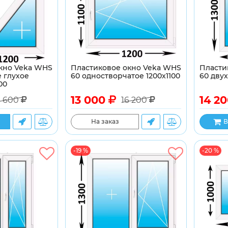
кно Veka WHS
Пластиковое окно Veka WHS
Пласти
 глухое
60 одностворчатое 1200x1100
60 двух
00
13 000
14 2
3 600
16 200
На заказ
В
-19 %
-20 %