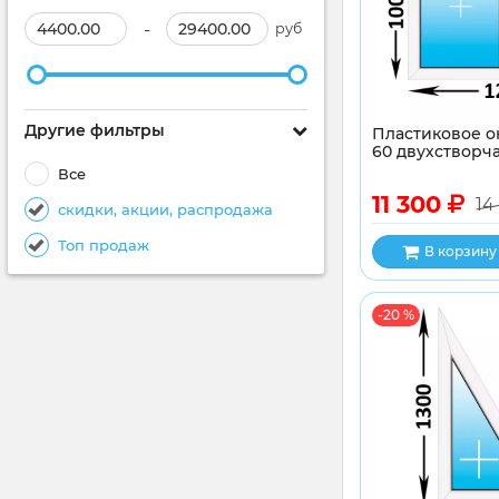
-
руб
Другие фильтры
Пластиковое о
60 двухстворча
Все
11 300
14
скидки, акции, распродажа
Топ продаж
В корзину
-20 %