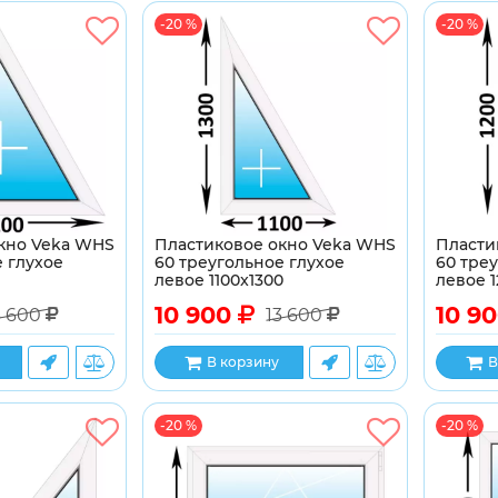
-20 %
-20 %
кно Veka WHS
Пластиковое окно Veka WHS
Пласти
 глухое
60 треугольное глухое
60 тре
левое 1100x1300
левое 1
10 900
10 9
3 600
13 600
В корзину
В
-20 %
-20 %