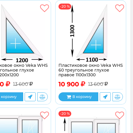
-20 %
ковое окно Veka WHS
Пластиковое окно Veka WHS
угольное глухое
60 треугольное глухое
200x1200
правое 1100x1300
00
10 900
13 600
13 600
 корзину
В корзину
-20 %