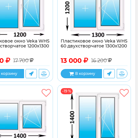
ковое окно Veka WHS
Пластиковое окно Veka WHS
створчатое 1200x1300
60 двухстворчатое 1300x1200
00
13 000
17 700
16 200
 корзину
В корзину
-19 %