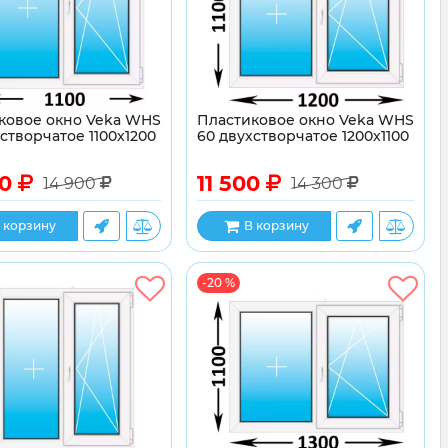
ковое окно Veka WHS
Пластиковое окно Veka WHS
створчатое 1100x1200
60 двухстворчатое 1200x1100
00
11 500
14 900
14 300
 корзину
В корзину
-20 %