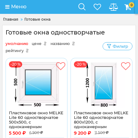
0
Меню
Главная
Готовые окна
Готовые окна одностворчатые
умолчанию
цене
названию
Фильтр
рейтингу
-20 %
-20 %
Пластиковое окно MELKE
Пластиковое окно MELKE
Lite 60 одностворчатое
Lite 60 одностворчатое
500x500, с
800x1200, с
однокамерным
однокамерным
энергосберегающим
энергосберегающим
5 500
9 200
6 900
11 500
стеклопакетом
стеклопакетом