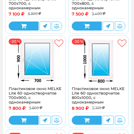
700x700, с
700x800, с
однокамерным
однокамерным
энергосберегающим
энергосберегающим
7 100
7 500
8 900
9 400
стеклопакетом
стеклопакетом
-20 %
-20 %
Пластиковое окно MELKE
Пластиковое окно MELKE
Lite 60 одностворчатое
Lite 60 одностворчатое
700x900, с
800x1000, с
однокамерным
однокамерным
энергосберегающим
энергосберегающим
7 800
8 900
9 800
11 100
стеклопакетом
стеклопакетом