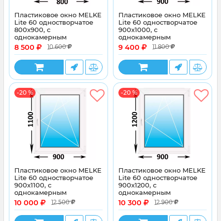
Пластиковое окно MELKE
Пластиковое окно MELKE
Lite 60 одностворчатое
Lite 60 одностворчатое
800x900, с
900x1000, с
однокамерным
однокамерным
энергосберегающим
энергосберегающим
8 500
9 400
10 600
11 800
стеклопакетом
стеклопакетом
-20 %
-20 %
Пластиковое окно MELKE
Пластиковое окно MELKE
Lite 60 одностворчатое
Lite 60 одностворчатое
900x1100, с
900x1200, с
однокамерным
однокамерным
энергосберегающим
энергосберегающим
10 000
10 300
12 500
12 900
стеклопакетом
стеклопакетом