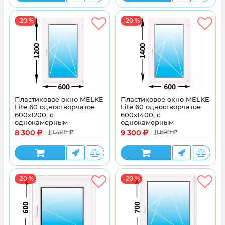
-20 %
-20 %
Пластиковое окно MELKE
Пластиковое окно MELKE
Lite 60 одностворчатое
Lite 60 одностворчатое
600x1200, с
600x1400, с
однокамерным
однокамерным
энергосберегающим
энергосберегающим
8 300
9 300
10 400
11 600
стеклопакетом
стеклопакетом
-20 %
-20 %