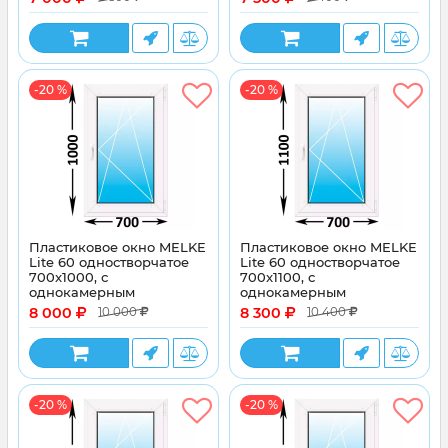
стеклопакетом
стеклопакетом
-20 %
-20 %
Пластиковое окно MELKE
Пластиковое окно MELKE
Lite 60 одностворчатое
Lite 60 одностворчатое
700x1000, с
700x1100, с
однокамерным
однокамерным
энергосберегающим
энергосберегающим
8 000
8 300
10 000
10 400
стеклопакетом
стеклопакетом
-20 %
-20 %