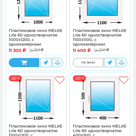
Пластиковое окно MELKE
Пластиковое окно MELKE
Lite 60 одностворчатое
Lite 60 одностворчатое
1000x1200, с
1100x1100, с
однокамерным
однокамерным
энергосберегающим
энергосберегающим
11 300
11 400
14 100
14 300
стеклопакетом
стеклопакетом
На заказ
-20 %
-20 %
Пластиковое окно MELKE
Пластиковое окно MELKE
Lite 60 одностворчатое
Lite 60 одностворчатое
1100x1200, с
400x500, с