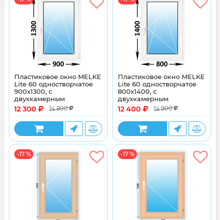
Пластиковое окно MELKE
Пластиковое окно MELKE
Lite 60 одностворчатое
Lite 60 одностворчатое
900x1300, с
800x1400, с
двухкамерным
двухкамерным
стеклопакетом
стеклопакетом
12 300
12 400
14 800
14 900
-17 %
-17 %