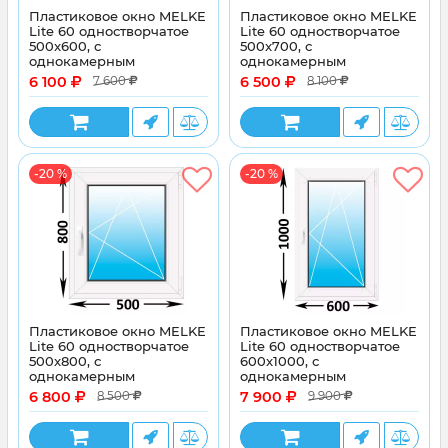
Пластиковое окно MELKE
Пластиковое окно MELKE
Lite 60 одностворчатое
Lite 60 одностворчатое
500x600, с
500x700, с
однокамерным
однокамерным
энергосберегающим
энергосберегающим
6 100
6 500
7 600
8 100
стеклопакетом
стеклопакетом
-20 %
-20 %
Пластиковое окно MELKE
Пластиковое окно MELKE
Lite 60 одностворчатое
Lite 60 одностворчатое
500x800, с
600x1000, с
однокамерным
однокамерным
энергосберегающим
энергосберегающим
6 800
7 900
8 500
9 900
стеклопакетом
стеклопакетом