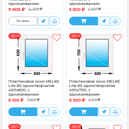
однокамерным
однокамерным
энергосберегающим
энергосберегающим
11 600
5 500
14 500
6 900
стеклопакетом
стеклопакетом
На заказ
-20 %
-20 %
Пластиковое окно MELKE
Пластиковое окно MELKE
Lite 60 одностворчатое
Lite 60 одностворчатое
400x600, с
400x700, с
однокамерным
однокамерным
энергосберегающим
энергосберегающим
6 100
6 500
7 600
8 100
стеклопакетом
стеклопакетом
-20 %
-20 %