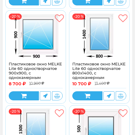
-20 %
-20 %
Пластиковое окно MELKE
Пластиковое окно MELKE
Lite 60 одностворчатое
Lite 60 одностворчатое
900x900, с
800x1400, с
однокамерным
однокамерным
энергосберегающим
энергосберегающим
8 700
10 700
10 900
13 400
стеклопакетом
стеклопакетом
-20 %
-20 %