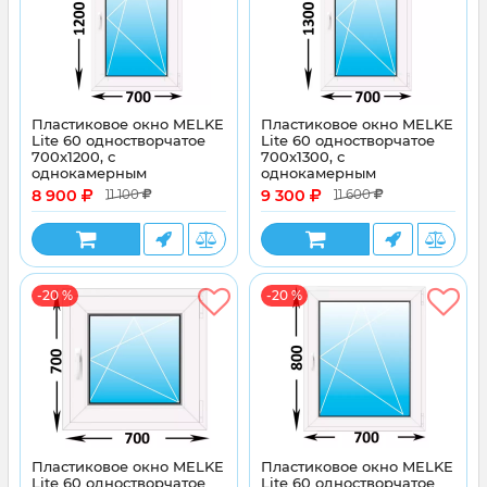
Пластиковое окно MELKE
Пластиковое окно MELKE
Lite 60 одностворчатое
Lite 60 одностворчатое
700x1200, с
700x1300, с
однокамерным
однокамерным
энергосберегающим
энергосберегающим
8 900
9 300
11 100
11 600
стеклопакетом
стеклопакетом
-20 %
-20 %
Пластиковое окно MELKE
Пластиковое окно MELKE
Lite 60 одностворчатое
Lite 60 одностворчатое