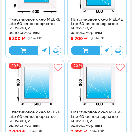
Пластиковое окно MELKE
Пластиковое окно MELKE
Lite 60 одностворчатое
Lite 60 одностворчатое
600x600, с
600x700, с
однокамерным
однокамерным
энергосберегающим
энергосберегающим
6 300
6 700
7 900
8 400
стеклопакетом
стеклопакетом
-20 %
-20 %
Пластиковое окно MELKE
Пластиковое окно MELKE
Lite 60 одностворчатое
Lite 60 одностворчатое
600x800, с
600x900, с
однокамерным
однокамерным
энергосберегающим
энергосберегающим
7 000
7 500
8 800
9 400