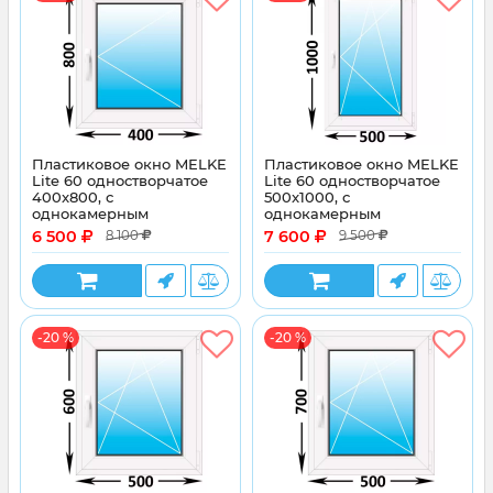
Пластиковое окно MELKE
Пластиковое окно MELKE
Lite 60 одностворчатое
Lite 60 одностворчатое
400x800, с
500x1000, с
однокамерным
однокамерным
энергосберегающим
энергосберегающим
6 500
7 600
8 100
9 500
стеклопакетом
стеклопакетом
-20 %
-20 %