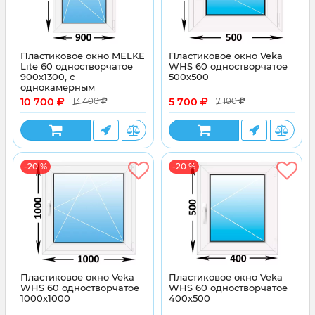
Пластиковое окно MELKE
Пластиковое окно Veka
Lite 60 одностворчатое
WHS 60 одностворчатое
900x1300, с
500x500
однокамерным
энергосберегающим
10 700
5 700
13 400
7 100
стеклопакетом
-20 %
-20 %
Пластиковое окно Veka
Пластиковое окно Veka
WHS 60 одностворчатое
WHS 60 одностворчатое
1000x1000
400x500