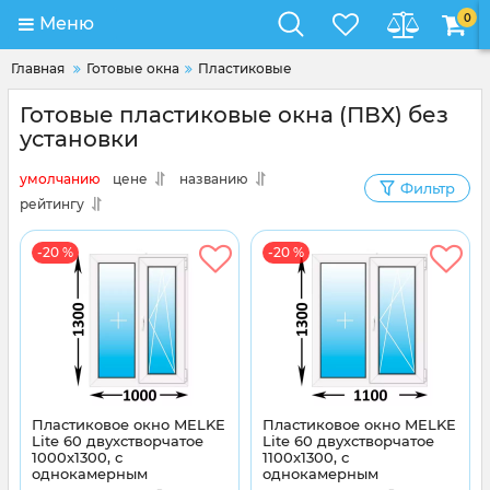
0
Меню
Главная
Готовые окна
Пластиковые
Готовые пластиковые окна (ПВХ) без
установки
умолчанию
цене
названию
Фильтр
рейтингу
-20 %
-20 %
Пластиковое окно MELKE
Пластиковое окно MELKE
Lite 60 двухстворчатое
Lite 60 двухстворчатое
1000x1300, с
1100x1300, с
однокамерным
однокамерным
энергосберегающим
энергосберегающим