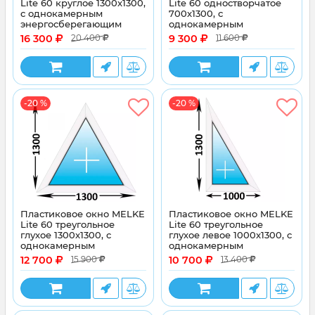
Lite 60 круглое 1300x1300,
Lite 60 одностворчатое
с однокамерным
700x1300, с
энергосберегающим
однокамерным
стеклопакетом
энергосберегающим
16 300
9 300
20 400
11 600
стеклопакетом
-20 %
-20 %
Пластиковое окно MELKE
Пластиковое окно MELKE
Lite 60 треугольное
Lite 60 треугольное
глухое 1300x1300, с
глухое левое 1000x1300, с
однокамерным
однокамерным
энергосберегающим
энергосберегающим
12 700
10 700
15 900
13 400
стеклопакетом
стеклопакетом