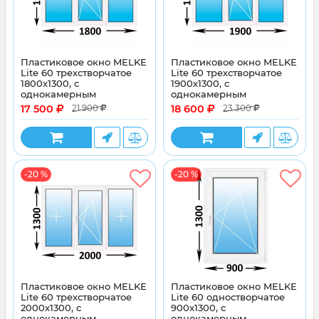
Пластиковое окно MELKE
Пластиковое окно MELKE
Lite 60 трехстворчатое
Lite 60 трехстворчатое
1800x1300, с
1900x1300, с
однокамерным
однокамерным
энергосберегающим
энергосберегающим
17 500
18 600
21 900
23 300
стеклопакетом
стеклопакетом
-20 %
-20 %
Пластиковое окно MELKE
Пластиковое окно MELKE
Lite 60 трехстворчатое
Lite 60 одностворчатое
2000x1300, с
900x1300, с
однокамерным
однокамерным