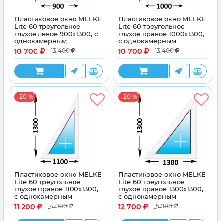
Пластиковое окно MELKE
Пластиковое окно MELKE
Lite 60 треугольное
Lite 60 треугольное
глухое левое 900x1300, с
глухое правое 1000x1300,
однокамерным
с однокамерным
энергосберегающим
энергосберегающим
10 700
10 700
13 400
13 400
стеклопакетом
стеклопакетом
-20 %
-20 %
Пластиковое окно MELKE
Пластиковое окно MELKE
Lite 60 треугольное
Lite 60 треугольное
глухое правое 1100x1300,
глухое правое 1300x1300,
с однокамерным
с однокамерным
энергосберегающим
энергосберегающим
11 200
12 700
14 000
15 900
стеклопакетом
стеклопакетом