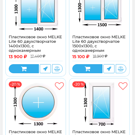
Пластиковое окно MELKE
Пластиковое окно MELKE
Lite 60 двухстворчатое
Lite 60 двухстворчатое
1400x1300, с
1500x1300, с
однокамерным
однокамерным
энергосберегающим
энергосберегающим
13 900
15 100
17 400
18 900
стеклопакетом
стеклопакетом
-20 %
-20 %
Пластиковое окно MELKE
Пластиковое окно MELKE