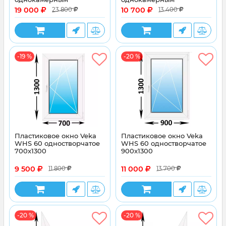
энергосберегающим
энергосберегающим
19 000
10 700
23 800
13 400
стеклопакетом
стеклопакетом
-19 %
-20 %
Пластиковое окно Veka
Пластиковое окно Veka
WHS 60 одностворчатое
WHS 60 одностворчатое
700x1300
900x1300
9 500
11 000
11 800
13 700
-20 %
-20 %