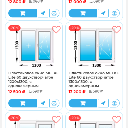
12 800
12 000
16 000
15 000
стеклопакетом
стеклопакетом
-20 %
-20 %
Пластиковое окно MELKE
Пластиковое окно MELKE
Lite 60 двухстворчатое
Lite 60 двухстворчатое
1200x1300, с
1300x1300, с
однокамерным
однокамерным
энергосберегающим
энергосберегающим
12 500
13 200
15 600
16 500
стеклопакетом
стеклопакетом
-20 %
-20 %