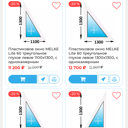
-20 %
-20 %
Пластиковое окно MELKE
Пластиковое окно MELKE
Lite 60 треугольное
Lite 60 треугольное
глухое левое 1100x1300, с
глухое левое 1300x1300, с
однокамерным
однокамерным
энергосберегающим
энергосберегающим
11 200
12 700
14 000
15 900
стеклопакетом
стеклопакетом
-20 %
-20 %