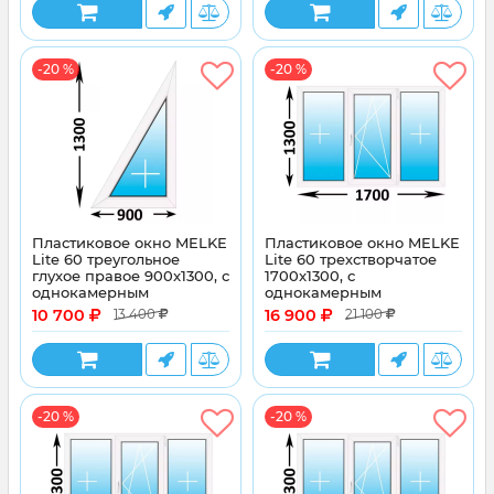
-20 %
-20 %
Пластиковое окно MELKE
Пластиковое окно MELKE
Lite 60 треугольное
Lite 60 трехстворчатое
глухое правое 900x1300, с
1700x1300, с
однокамерным
однокамерным
энергосберегающим
энергосберегающим
10 700
16 900
13 400
21 100
стеклопакетом
стеклопакетом
-20 %
-20 %