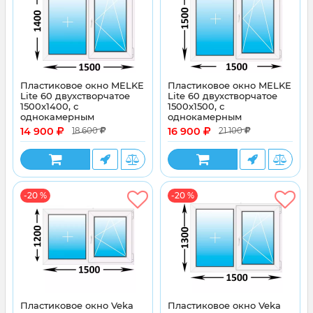
Пластиковое окно MELKE
Пластиковое окно MELKE
Lite 60 двухстворчатое
Lite 60 двухстворчатое
1500x1400, с
1500x1500, с
однокамерным
однокамерным
энергосберегающим
энергосберегающим
14 900
16 900
18 600
21 100
стеклопакетом
стеклопакетом
-20 %
-20 %
Пластиковое окно Veka
Пластиковое окно Veka