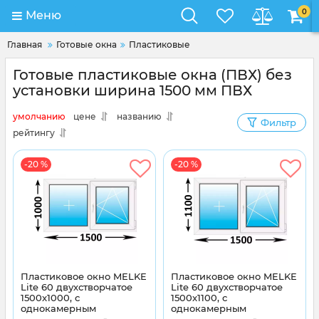
0
Меню
Главная
Готовые окна
Пластиковые
Готовые пластиковые окна (ПВХ) без
установки ширина 1500 мм ПВХ
умолчанию
цене
названию
Фильтр
рейтингу
-20 %
-20 %
Пластиковое окно MELKE
Пластиковое окно MELKE
Lite 60 двухстворчатое
Lite 60 двухстворчатое
1500x1000, с
1500x1100, с
однокамерным
однокамерным
энергосберегающим
энергосберегающим