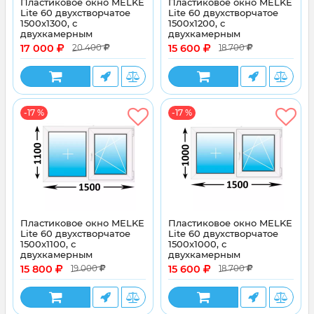
Пластиковое окно MELKE
Пластиковое окно MELKE
Lite 60 двухстворчатое
Lite 60 двухстворчатое
1500x1300, с
1500x1200, с
двухкамерным
двухкамерным
стеклопакетом
стеклопакетом
17 000
15 600
20 400
18 700
-17 %
-17 %
Пластиковое окно MELKE
Пластиковое окно MELKE
Lite 60 двухстворчатое
Lite 60 двухстворчатое
1500x1100, с
1500x1000, с
двухкамерным
двухкамерным
стеклопакетом
стеклопакетом
15 800
15 600
19 000
18 700