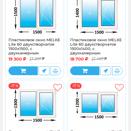
Пластиковое окно MELKE
Пластиковое окно MELKE
Lite 60 двухстворчатое
Lite 60 двухстворчатое
1500x1500, с
1500x1400, с
двухкамерным
двухкамерным
стеклопакетом
стеклопакетом
19 300
18 700
23 200
22 400
-17 %
-17 %