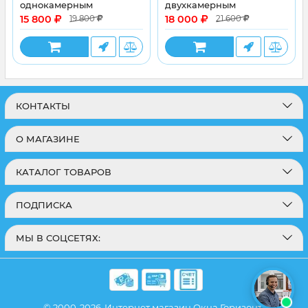
однокамерным
двухкамерным
энергосберегающим
стеклопакетом
15 800
18 000
19 800
21 600
стеклопакетом
КОНТАКТЫ
О МАГАЗИНЕ
КАТАЛОГ ТОВАРОВ
ПОДПИСКА
МЫ В СОЦСЕТЯХ:
© 2000-2026
Интернет магазин Окна Горизонт