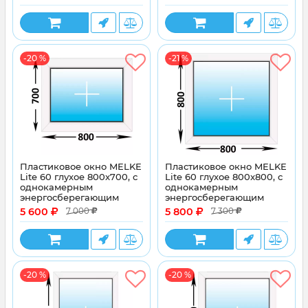
-20 %
-21 %
Пластиковое окно MELKE
Пластиковое окно MELKE
Lite 60 глухое 800x700, с
Lite 60 глухое 800x800, с
однокамерным
однокамерным
энергосберегающим
энергосберегающим
стеклопакетом
стеклопакетом
5 600
5 800
7 000
7 300
-20 %
-20 %