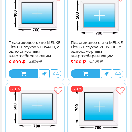
Пластиковое окно MELKE
Пластиковое окно MELKE
Lite 60 глухое 700x400, с
Lite 60 глухое 700x500, с
однокамерным
однокамерным
энергосберегающим
энергосберегающим
стеклопакетом
стеклопакетом
4 600
5 100
5 800
6 400
-20 %
-20 %