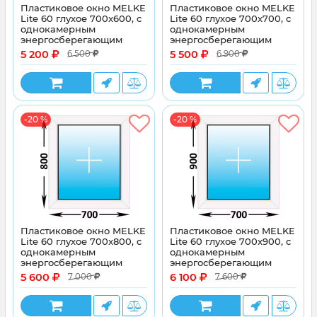
Пластиковое окно MELKE
Пластиковое окно MELKE
Lite 60 глухое 700x600, с
Lite 60 глухое 700x700, с
однокамерным
однокамерным
энергосберегающим
энергосберегающим
стеклопакетом
стеклопакетом
5 200
5 500
6 500
6 900
-20 %
-20 %
Пластиковое окно MELKE
Пластиковое окно MELKE
Lite 60 глухое 700x800, с
Lite 60 глухое 700x900, с
однокамерным
однокамерным
энергосберегающим
энергосберегающим
стеклопакетом
стеклопакетом
5 600
6 100
7 000
7 600