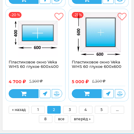
-20 %
-21 %
Пластиковое окно Veka
Пластиковое окно Veka
WHS 60 глухое 600x400
WHS 60 глухое 600x600
4 700
5 000
5 900
6 300
« назад
1
2
3
4
5
...
8
все
вперёд »