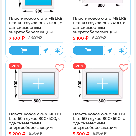
Пластиковое окно MELKE
Пластиковое окно MELKE
Lite 60 глухое 800x1200, с
Lite 60 глухое 800x400, с
однокамерным
однокамерным
энергосберегающим
энергосберегающим
стеклопакетом
стеклопакетом
7 100
5 100
8 900
6 400
-20 %
-20 %
Пластиковое окно MELKE
Пластиковое окно MELKE
Lite 60 глухое 800x500, с
Lite 60 глухое 800x600, с
однокамерным
однокамерным
энергосберегающим
энергосберегающим
стеклопакетом
стеклопакетом
5 200
5 500
6 500
6 900