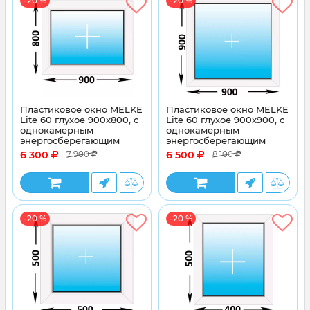
-20 %
-20 %
Пластиковое окно MELKE
Пластиковое окно MELKE
Lite 60 глухое 900x800, с
Lite 60 глухое 900x900, с
однокамерным
однокамерным
энергосберегающим
энергосберегающим
стеклопакетом
стеклопакетом
6 300
6 500
7 900
8 100
-20 %
-20 %