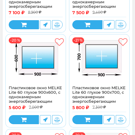
однокамерным
однокамерным
энергосберегающим
энергосберегающим
стеклопакетом
стеклопакетом
7 100
7 500
8 900
9 400
-20 %
-21 %
Пластиковое окно MELKE
Пластиковое окно MELKE
Lite 60 глухое 900x600, с
Lite 60 глухое 900x700, с
однокамерным
однокамерным
энергосберегающим
энергосберегающим
стеклопакетом
стеклопакетом
5 600
5 800
7 000
7 300