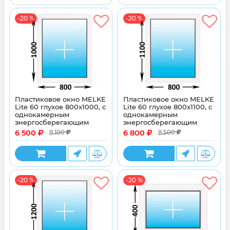
-20 %
-20 %
Пластиковое окно MELKE
Пластиковое окно MELKE
Lite 60 глухое 800x1000, с
Lite 60 глухое 800x1100, с
однокамерным
однокамерным
энергосберегающим
энергосберегающим
стеклопакетом
стеклопакетом
6 500
6 800
8 100
8 500
-20 %
-20 %