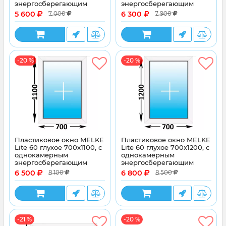
энергосберегающим
энергосберегающим
стеклопакетом
стеклопакетом
5 600
6 300
7 000
7 900
-20 %
-20 %
Пластиковое окно MELKE
Пластиковое окно MELKE
Lite 60 глухое 700x1100, с
Lite 60 глухое 700x1200, с
однокамерным
однокамерным
энергосберегающим
энергосберегающим
стеклопакетом
стеклопакетом
6 500
6 800
8 100
8 500
-21 %
-20 %