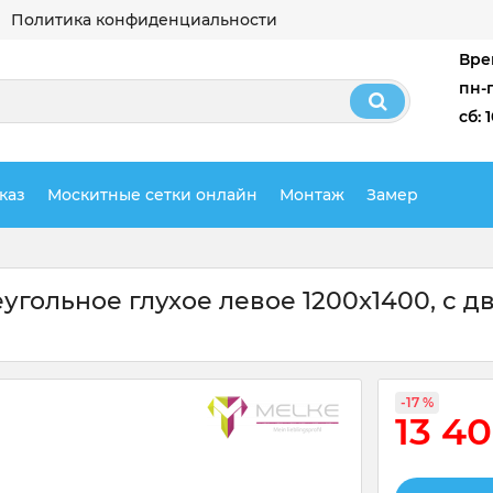
Политика конфиденциальности
Вре
пн-п
сб: 
каз
Москитные сетки онлайн
Монтаж
Замер
еугольное глухое левое 1200x1400, с 
-17 %
13 4