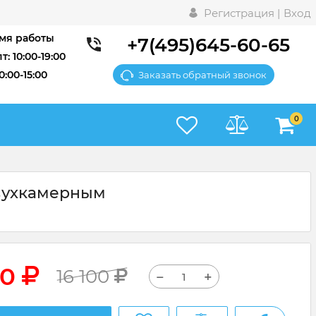
Регистрация |
Вход
мя работы
+7(495)645-60-65
т: 10:00-19:00
10:00-15:00
Заказать обратный звонок
0
двухкамерным
00
16 100
−
+