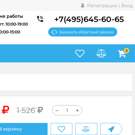
Регистрация |
Вход
мя работы
+7(495)645-60-65
т: 10:00-19:00
10:00-15:00
Заказать обратный звонок
0
7
1 526
−
+
В корзину