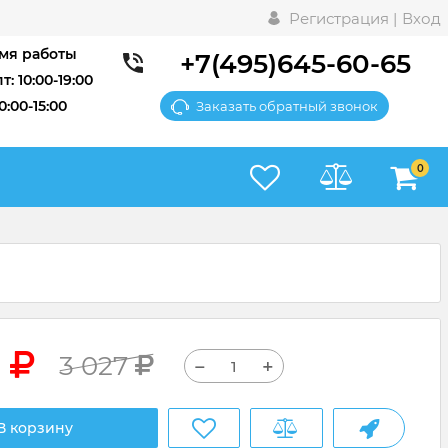
Регистрация |
Вход
мя работы
+7(495)645-60-65
т: 10:00-19:00
10:00-15:00
Заказать обратный звонок
0
5
3 027
−
+
В корзину