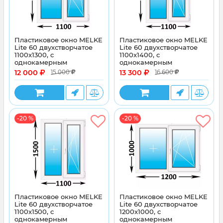
Пластиковое окно MELKE
Пластиковое окно MELKE
Lite 60 двухстворчатое
Lite 60 двухстворчатое
1100x1300, с
1100x1400, с
однокамерным
однокамерным
энергосберегающим
энергосберегающим
12 000
13 300
15 000
16 600
стеклопакетом
стеклопакетом
-20 %
-20 %
Пластиковое окно MELKE
Пластиковое окно MELKE
Lite 60 двухстворчатое
Lite 60 двухстворчатое
1100x1500, с
1200x1000, с
однокамерным
однокамерным