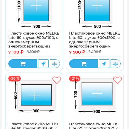
Пластиковое окно MELKE
Пластиковое окно MELKE
Lite 60 глухое 900x1100, с
Lite 60 глухое 900x1200, с
однокамерным
однокамерным
энергосберегающим
энергосберегающим
стеклопакетом
стеклопакетом
7 100
7 500
8 900
9 400
-20 %
-21 %
Пластиковое окно MELKE
Пластиковое окно MELKE
Lite 60 глухое 900x600, с
Lite 60 глухое 900x700, с