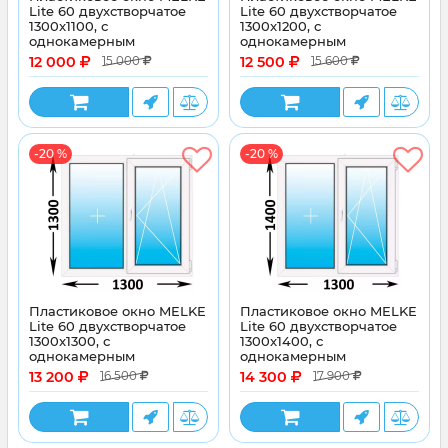
Lite 60 двухстворчатое
Lite 60 двухстворчатое
1300x1100, с
1300x1200, с
однокамерным
однокамерным
энергосберегающим
энергосберегающим
12 000
12 500
15 000
15 600
стеклопакетом
стеклопакетом
-20 %
-20 %
Пластиковое окно MELKE
Пластиковое окно MELKE
Lite 60 двухстворчатое
Lite 60 двухстворчатое
1300x1300, с
1300x1400, с
однокамерным
однокамерным
энергосберегающим
энергосберегающим
13 200
14 300
16 500
17 900
стеклопакетом
стеклопакетом