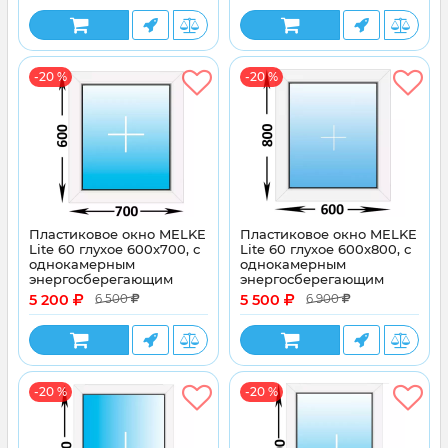
-20 %
-20 %
Пластиковое окно MELKE
Пластиковое окно MELKE
Lite 60 глухое 600x700, с
Lite 60 глухое 600x800, с
однокамерным
однокамерным
энергосберегающим
энергосберегающим
стеклопакетом
стеклопакетом
5 200
5 500
6 500
6 900
-20 %
-20 %