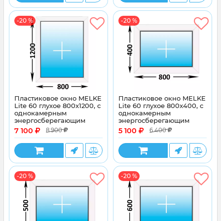
-20 %
-20 %
Пластиковое окно MELKE
Пластиковое окно MELKE
Lite 60 глухое 800x1200, с
Lite 60 глухое 800x400, с
однокамерным
однокамерным
энергосберегающим
энергосберегающим
стеклопакетом
стеклопакетом
7 100
5 100
8 900
6 400
-20 %
-20 %