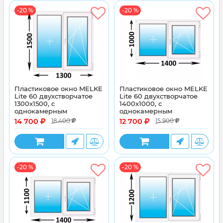
-20 %
-20 %
Пластиковое окно MELKE
Пластиковое окно MELKE
Lite 60 двухстворчатое
Lite 60 двухстворчатое
1300x1500, с
1400x1000, с
однокамерным
однокамерным
энергосберегающим
энергосберегающим
14 700
12 700
18 400
15 900
стеклопакетом
стеклопакетом
-20 %
-20 %