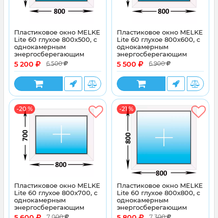
Пластиковое окно MELKE
Пластиковое окно MELKE
Lite 60 глухое 800x500, с
Lite 60 глухое 800x600, с
однокамерным
однокамерным
энергосберегающим
энергосберегающим
стеклопакетом
стеклопакетом
5 200
5 500
6 500
6 900
-20 %
-21 %
Пластиковое окно MELKE
Пластиковое окно MELKE
Lite 60 глухое 800x700, с
Lite 60 глухое 800x800, с
однокамерным
однокамерным
энергосберегающим
энергосберегающим
стеклопакетом
стеклопакетом
5 600
5 800
7 000
7 300