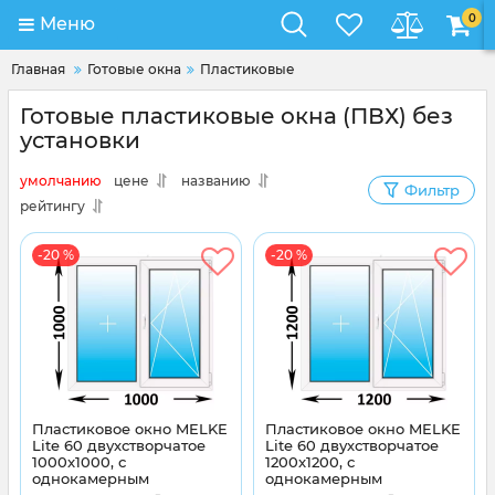
0
Меню
Главная
Готовые окна
Пластиковые
Готовые пластиковые окна (ПВХ) без
установки
умолчанию
цене
названию
Фильтр
рейтингу
-20 %
-20 %
Пластиковое окно MELKE
Пластиковое окно MELKE
Lite 60 двухстворчатое
Lite 60 двухстворчатое
1000x1000, с
1200x1200, с
однокамерным
однокамерным
энергосберегающим
энергосберегающим