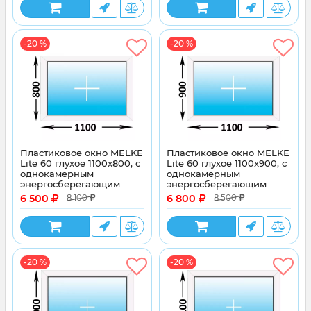
-20 %
-20 %
Пластиковое окно MELKE
Пластиковое окно MELKE
Lite 60 глухое 1100x800, с
Lite 60 глухое 1100x900, с
однокамерным
однокамерным
энергосберегающим
энергосберегающим
стеклопакетом
стеклопакетом
6 500
6 800
8 100
8 500
-20 %
-20 %