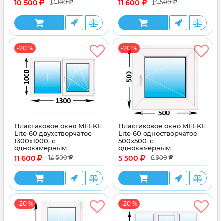
10 500
11 600
13 100
14 500
стеклопакетом
стеклопакетом
-20 %
-20 %
Пластиковое окно MELKE
Пластиковое окно MELKE
Lite 60 двухстворчатое
Lite 60 одностворчатое
1300x1000, с
500x500, с
однокамерным
однокамерным
энергосберегающим
энергосберегающим
11 600
5 500
14 500
6 900
стеклопакетом
стеклопакетом
-20 %
-20 %