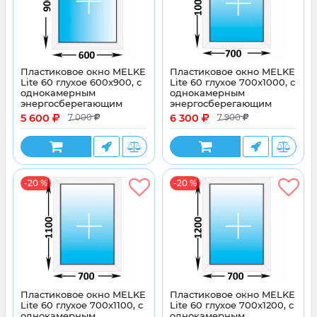
Пластиковое окно MELKE
Пластиковое окно MELKE
Lite 60 глухое 600x900, с
Lite 60 глухое 700x1000, с
однокамерным
однокамерным
энергосберегающим
энергосберегающим
стеклопакетом
стеклопакетом
5 600
6 300
7 000
7 900
-20 %
-20 %
Пластиковое окно MELKE
Пластиковое окно MELKE
Lite 60 глухое 700x1100, с
Lite 60 глухое 700x1200, с
однокамерным
однокамерным