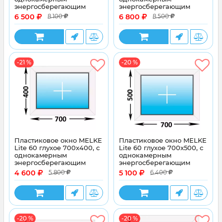
энергосберегающим
энергосберегающим
стеклопакетом
стеклопакетом
6 500
6 800
8 100
8 500
-21 %
-20 %
Пластиковое окно MELKE
Пластиковое окно MELKE
Lite 60 глухое 700x400, с
Lite 60 глухое 700x500, с
однокамерным
однокамерным
энергосберегающим
энергосберегающим
стеклопакетом
стеклопакетом
4 600
5 100
5 800
6 400
-20 %
-20 %