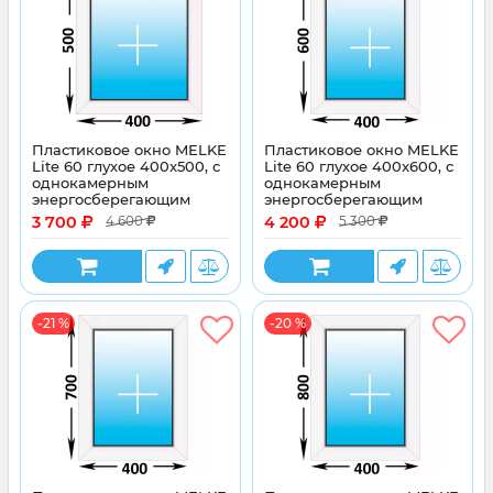
Пластиковое окно MELKE
Пластиковое окно MELKE
Lite 60 глухое 400x500, с
Lite 60 глухое 400x600, с
однокамерным
однокамерным
энергосберегающим
энергосберегающим
стеклопакетом
стеклопакетом
3 700
4 200
4 600
5 300
-21 %
-20 %