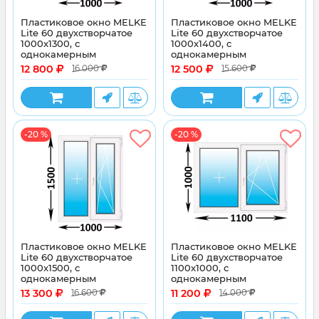
Пластиковое окно MELKE
Пластиковое окно MELKE
Lite 60 двухстворчатое
Lite 60 двухстворчатое
1000x1300, с
1000x1400, с
однокамерным
однокамерным
энергосберегающим
энергосберегающим
12 800
12 500
16 000
15 600
стеклопакетом
стеклопакетом
-20 %
-20 %
Пластиковое окно MELKE
Пластиковое окно MELKE
Lite 60 двухстворчатое
Lite 60 двухстворчатое
1000x1500, с
1100x1000, с
однокамерным
однокамерным
энергосберегающим
энергосберегающим
13 300
11 200
16 600
14 000
стеклопакетом
стеклопакетом