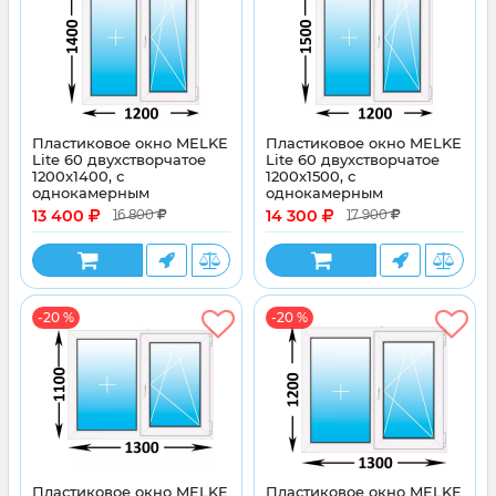
Пластиковое окно MELKE
Пластиковое окно MELKE
Lite 60 двухстворчатое
Lite 60 двухстворчатое
1200x1400, с
1200x1500, с
однокамерным
однокамерным
энергосберегающим
энергосберегающим
13 400
14 300
16 800
17 900
стеклопакетом
стеклопакетом
-20 %
-20 %
Пластиковое окно MELKE
Пластиковое окно MELKE