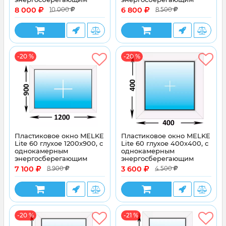
стеклопакетом
стеклопакетом
8 000
6 800
10 000
8 500
-20 %
-20 %
Пластиковое окно MELKE
Пластиковое окно MELKE
Lite 60 глухое 1200x900, с
Lite 60 глухое 400x400, с
однокамерным
однокамерным
энергосберегающим
энергосберегающим
стеклопакетом
стеклопакетом
7 100
3 600
8 900
4 500
-20 %
-21 %