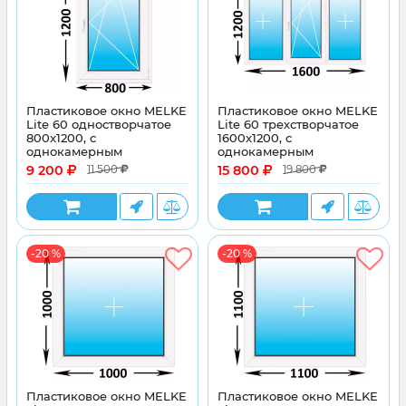
Пластиковое окно MELKE
Пластиковое окно MELKE
Lite 60 одностворчатое
Lite 60 трехстворчатое
800x1200, с
1600x1200, с
однокамерным
однокамерным
энергосберегающим
энергосберегающим
9 200
15 800
11 500
19 800
стеклопакетом
стеклопакетом
-20 %
-20 %
Пластиковое окно MELKE
Пластиковое окно MELKE