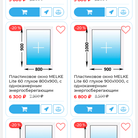
-20 %
-20 %
Пластиковое окно MELKE
Пластиковое окно MELKE
Lite 60 глухое 800x900, с
Lite 60 глухое 900x1000, с
однокамерным
однокамерным
энергосберегающим
энергосберегающим
стеклопакетом
стеклопакетом
6 300
6 800
7 900
8 500
-20 %
-20 %