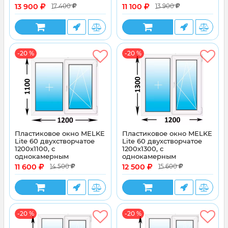
энергосберегающим
энергосберегающим
13 900
11 100
17 400
13 900
стеклопакетом
стеклопакетом
-20 %
-20 %
Пластиковое окно MELKE
Пластиковое окно MELKE
Lite 60 двухстворчатое
Lite 60 двухстворчатое
1200x1100, с
1200x1300, с
однокамерным
однокамерным
энергосберегающим
энергосберегающим
11 600
12 500
14 500
15 600
стеклопакетом
стеклопакетом
-20 %
-20 %