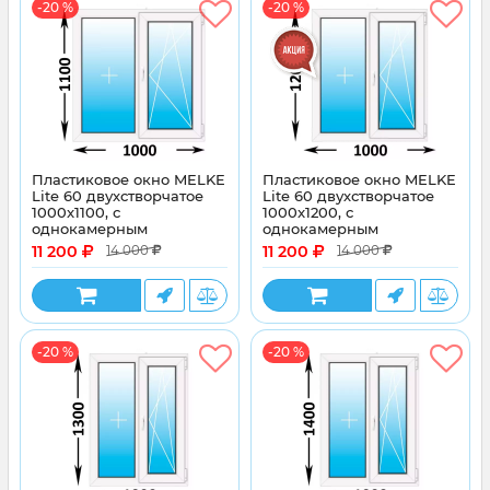
-20 %
-20 %
Пластиковое окно MELKE
Пластиковое окно MELKE
Lite 60 двухстворчатое
Lite 60 двухстворчатое
1000x1100, с
1000x1200, с
однокамерным
однокамерным
энергосберегающим
энергосберегающим
11 200
11 200
14 000
14 000
стеклопакетом
стеклопакетом
-20 %
-20 %