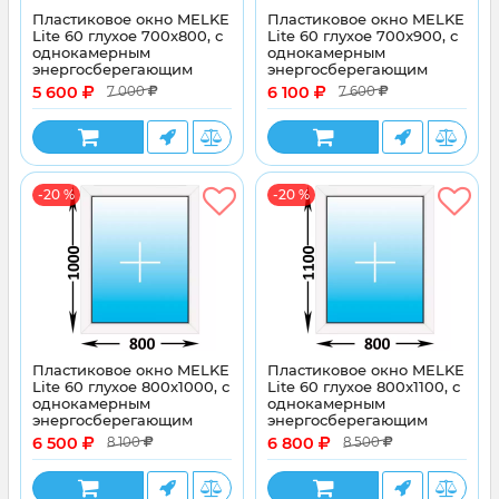
Пластиковое окно MELKE
Пластиковое окно MELKE
Lite 60 глухое 700x800, с
Lite 60 глухое 700x900, с
однокамерным
однокамерным
энергосберегающим
энергосберегающим
стеклопакетом
стеклопакетом
5 600
6 100
7 000
7 600
-20 %
-20 %
Пластиковое окно MELKE
Пластиковое окно MELKE
Lite 60 глухое 800x1000, с
Lite 60 глухое 800x1100, с
однокамерным
однокамерным
энергосберегающим
энергосберегающим
стеклопакетом
стеклопакетом
6 500
6 800
8 100
8 500