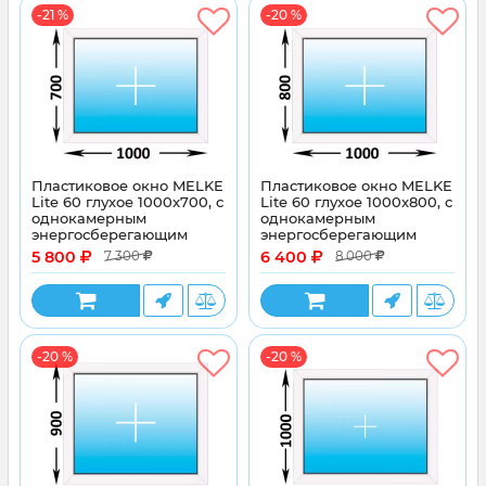
-21 %
-20 %
Пластиковое окно MELKE
Пластиковое окно MELKE
Lite 60 глухое 1000x700, с
Lite 60 глухое 1000x800, с
однокамерным
однокамерным
энергосберегающим
энергосберегающим
стеклопакетом
стеклопакетом
5 800
6 400
7 300
8 000
-20 %
-20 %