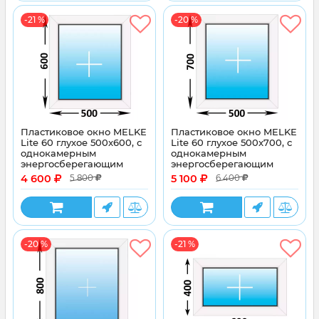
-21 %
-20 %
Пластиковое окно MELKE
Пластиковое окно MELKE
Lite 60 глухое 500x600, с
Lite 60 глухое 500x700, с
однокамерным
однокамерным
энергосберегающим
энергосберегающим
стеклопакетом
стеклопакетом
4 600
5 100
5 800
6 400
-20 %
-21 %