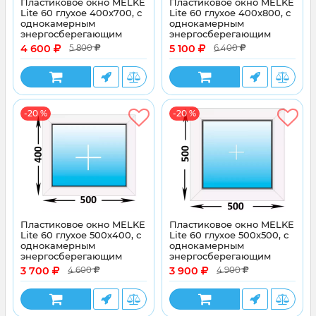
Пластиковое окно MELKE
Пластиковое окно MELKE
Lite 60 глухое 400x700, с
Lite 60 глухое 400x800, с
однокамерным
однокамерным
энергосберегающим
энергосберегающим
стеклопакетом
стеклопакетом
4 600
5 100
5 800
6 400
-20 %
-20 %
Пластиковое окно MELKE
Пластиковое окно MELKE
Lite 60 глухое 500x400, с
Lite 60 глухое 500x500, с
однокамерным
однокамерным
энергосберегающим
энергосберегающим
стеклопакетом
стеклопакетом
3 700
3 900
4 600
4 900