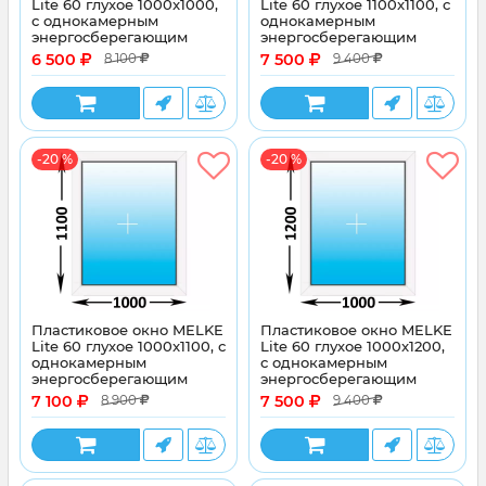
Lite 60 глухое 1000x1000,
Lite 60 глухое 1100x1100, с
с однокамерным
однокамерным
энергосберегающим
энергосберегающим
стеклопакетом
стеклопакетом
6 500
7 500
8 100
9 400
-20 %
-20 %
Пластиковое окно MELKE
Пластиковое окно MELKE
Lite 60 глухое 1000x1100, с
Lite 60 глухое 1000x1200,
однокамерным
с однокамерным
энергосберегающим
энергосберегающим
стеклопакетом
стеклопакетом
7 100
7 500
8 900
9 400