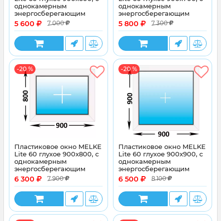
однокамерным
однокамерным
энергосберегающим
энергосберегающим
стеклопакетом
стеклопакетом
5 600
5 800
7 000
7 300
-20 %
-20 %
Пластиковое окно MELKE
Пластиковое окно MELKE
Lite 60 глухое 900x800, с
Lite 60 глухое 900x900, с
однокамерным
однокамерным
энергосберегающим
энергосберегающим
стеклопакетом
стеклопакетом
6 300
6 500
7 900
8 100