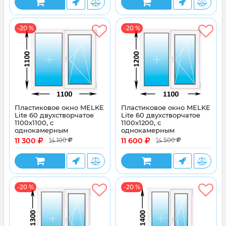
-20 %
-20 %
Пластиковое окно MELKE
Пластиковое окно MELKE
Lite 60 двухстворчатое
Lite 60 двухстворчатое
1100x1100, с
1100x1200, с
однокамерным
однокамерным
энергосберегающим
энергосберегающим
11 300
11 600
14 100
14 500
стеклопакетом
стеклопакетом
-20 %
-20 %