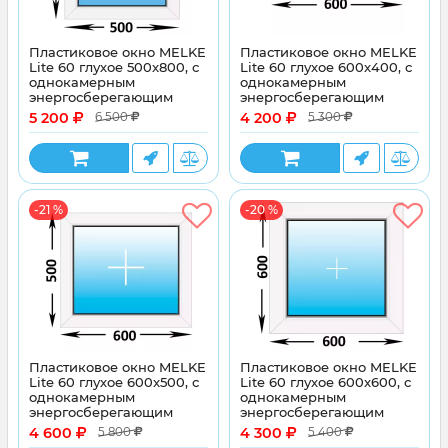
Пластиковое окно MELKE
Пластиковое окно MELKE
Lite 60 глухое 500x800, с
Lite 60 глухое 600x400, с
однокамерным
однокамерным
энергосберегающим
энергосберегающим
стеклопакетом
стеклопакетом
5 200
4 200
6 500
5 300
-21 %
-20 %
Пластиковое окно MELKE
Пластиковое окно MELKE
Lite 60 глухое 600x500, с
Lite 60 глухое 600x600, с
однокамерным
однокамерным
энергосберегающим
энергосберегающим
стеклопакетом
стеклопакетом
4 600
4 300
5 800
5 400