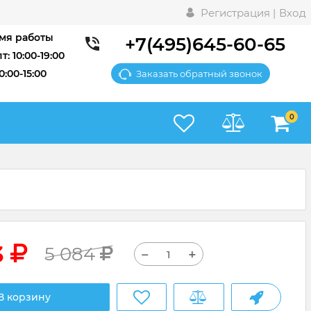
Регистрация |
Вход
мя работы
+7(495)645-60-65
т: 10:00-19:00
10:00-15:00
Заказать обратный звонок
0
3
5 084
−
+
В корзину